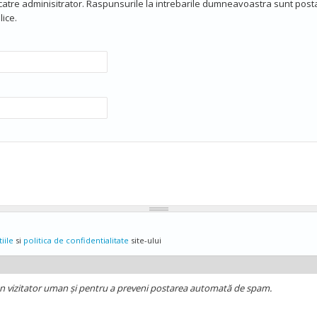
 catre adminisitrator. Raspunsurile la intrebarile dumneavoastra sunt posta
ice.
iile
si
politica de confidentialitate
site-ului
un vizitator uman și pentru a preveni postarea automată de spam.