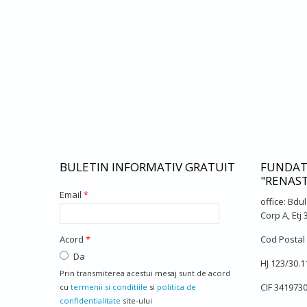
BULETIN INFORMATIV GRATUIT
FUNDAT
"RENAS
Email
*
office: Bdu
Corp A, Etj
Acord
*
Cod Postal
Da
HJ 123/30.1
Prin transmiterea acestui mesaj sunt de acord
CIF 3419730
cu
termenii si conditiile
si
politica de
confidentialitate
site-ului