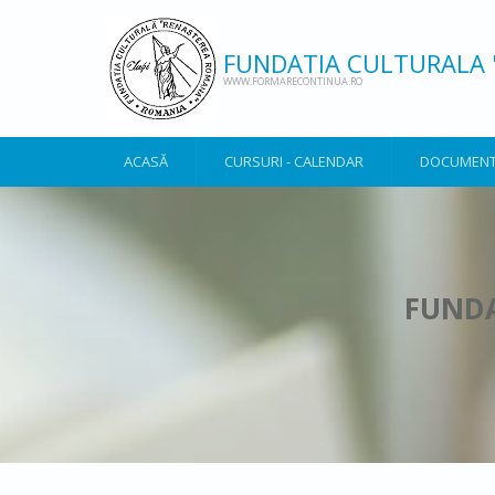
Mergi la conţinutul principal
FUNDATIA CULTURALA 
WWW.FORMARECONTINUA.RO
ACASĂ
CURSURI - CALENDAR
DOCUMENT
FUNDA