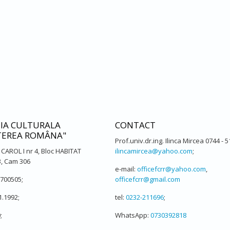
IA CULTURALA
CONTACT
TEREA ROMÂNA"
Prof.univ.dr.ing. Ilinca Mircea 0744 - 
l CAROL I nr 4, Bloc HABITAT
ilincamircea@yahoo.com
;
 3, Cam 306
e-mail:
officefcrr@yahoo.com
,
 700505;
officefcrr@gmail.com
1.1992;
tel:
0232-211696
;
;
WhatsApp:
0730392818